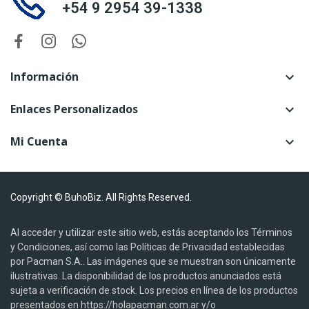
+54 9 2954 39-1338
Información

Enlaces Personalizados

Mi Cuenta

Copyright © BuhoBiz. All Rights Reserved.
Al acceder y utilizar este sitio web, estás aceptando los Términos
y Condiciones, así como las Políticas de Privacidad establecidas
por Pacman S.A.. Las imágenes que se muestran son únicamente
ilustrativas. La disponibilidad de los productos anunciados está
sujeta a verificación de stock. Los precios en línea de los productos
presentados en https://holapacman.com.ar y/o